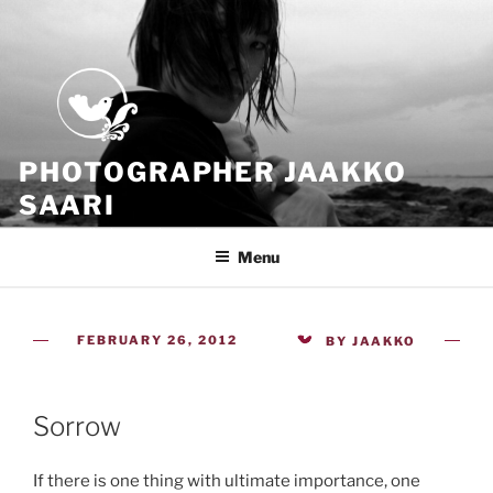
Skip
to
content
PHOTOGRAPHER JAAKKO
SAARI
Because all what we have is now
Menu
POSTED
FEBRUARY 26, 2012
BY
JAAKKO
ON
Sorrow
If there is one thing with ultimate importance, one